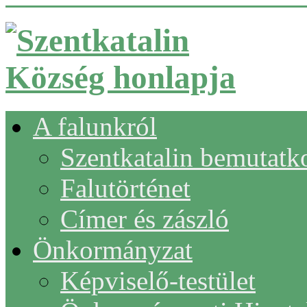
A falunkról
Szentkatalin bemutatk
Falutörténet
Címer és zászló
Önkormányzat
Képviselő-testület