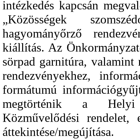
intézkedés kapcsán megvaló
„Közösségek szomszé
hagyományőrző rendezvé
kiállítás. Az Önkormányzat
sörpad garnitúra, valamint
rendezvényekhez, inform
formátumú információgyűjt
megtörténik a Helyi 
Közművelődési rendelet, 
áttekintése/megújítása.