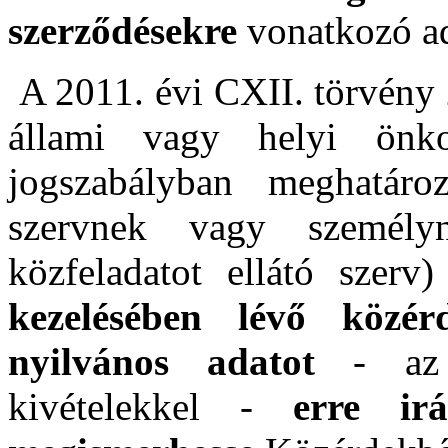
szerződésekre
vonatkozó ad
A 2011. évi CXII. törvény 2
állami vagy helyi önkor
jogszabályban meghatároz
szervnek vagy személy
közfeladatot ellátó szerv
kezelésében lévő közé
nyilvános adatot
- az e
kivételekkel -
erre ir