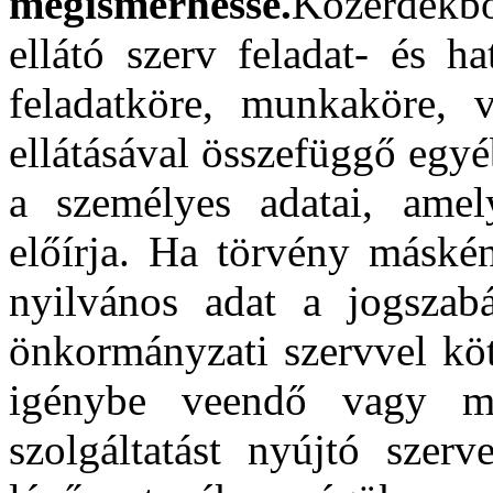
megismerhesse.
Közérdekbő
ellátó szerv feladat- és h
feladatköre, munkaköre, v
ellátásával összefüggő egy
a személyes adatai, amel
előírja. Ha törvény máské
nyilvános adat a jogszabá
önkormányzati szervvel köt
igénybe veendő vagy m
szolgáltatást nyújtó szer