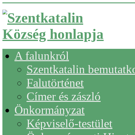
A falunkról
Szentkatalin bemutatk
Falutörténet
Címer és zászló
Önkormányzat
Képviselő-testület