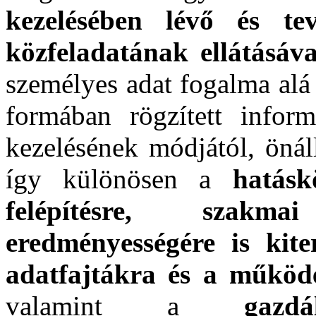
kezelésében lévő és te
közfeladatának ellátásáva
személyes adat fogalma al
formában rögzített inform
kezelésének módjától, önál
így különösen a
hatáskö
felépítésre, szakm
eredményességére is kite
adatfajtákra és a működ
valamint a
gazdá