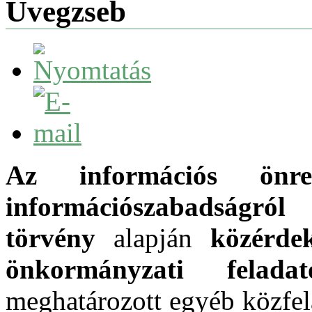
Üvegzseb
Az
információs önr
információszabadságr
törvény
alapján
közérde
önkormányzati feladat
meghatározott egyéb közfe