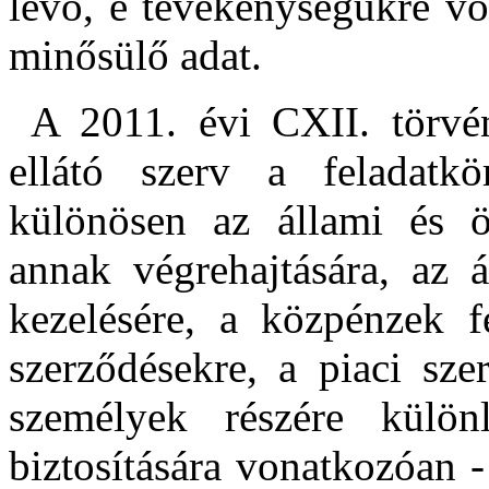
lévő, e tevékenységükre v
minősülő adat.
A 2011. évi CXII. törvén
ellátó szerv a feladatk
különösen az állami és ö
annak végrehajtására, az 
kezelésére, a közpénzek fe
szerződésekre, a piaci sze
személyek részére külön
biztosítására vonatkozóan - 